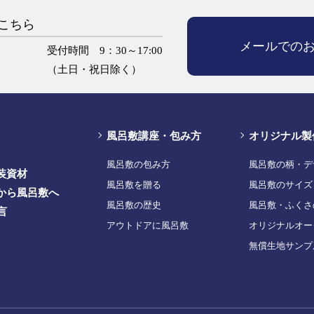
こちら
メールでの
受付時間 9：30～17:00
（土日・祝日除く）
風呂敷講座・包み方
オリジナル製
風呂敷の包み方
風呂敷の柄・デ
装資材
風呂敷を贈る
風呂敷のサイズ
から風呂敷へ
風呂敷の歴史
風呂敷・ふくさ
言
アウトドアに風呂敷
オリジナルオー
無償生地サンプ