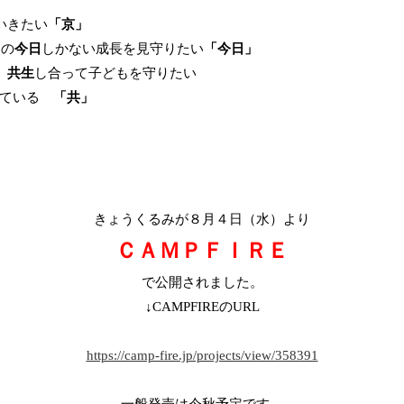
いきたい
「京」
もの
今日
しかない成長を見守りたい
「今日」
、
共生
し合って子どもを守りたい
きている
「共」
きょうくるみが８月４日（水）より
ＣＡＭＰＦＩＲＥ
で公開されました。
↓CAMPFIREのURL
https://camp-fire.jp/projects/view/358391