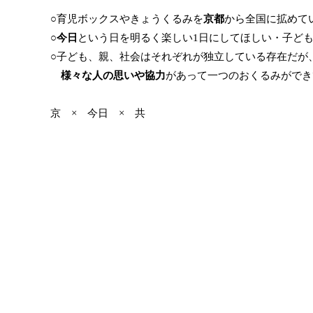
○育児ボックスやきょうくるみを
京都
から全国に拡めて
○
今日
という日を明るく楽しい1日にしてほしい・子ど
○
子ども、親、社会はそれぞれが独立している存在だが
様々な人の思いや協力
があって一つのおくるみがで
京 × 今日 × 共