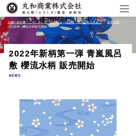
toggle
２０２２年春 人気の青嵐風呂敷に新
櫻流水
navigatio
しい柄が加わりました。
京都の風呂敷（ふろしき）専門店 製造・卸販売 丸和商業株式会社
新着情報
2022新柄 櫻流水柄販売開始
2022年新柄第一弾 青嵐風呂
敷 櫻流水柄 販売開始
NEWS