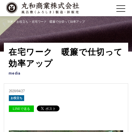
toggle
navigatio
TOP
>
お役立ち
> 在宅ワーク 暖簾で仕切って効率アップ
在宅ワーク 暖簾で仕切って
効率アップ
media
2020/04/27
お役立ち
LINEで送る