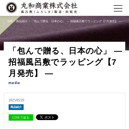
toggle
navigatio
TOP
>
商品紹介
> 「包んで贈る、日本の心」 ― 招福風呂敷でラッピング【7月発売】 ―
「包んで贈る、日本の心」 ―
招福風呂敷でラッピング【7
月発売】 ―
media
2025/05/20
商品紹介
LINEで送る