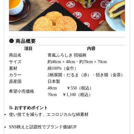
🔵
商品概要
項目
内容
商品名
青嵐ふろしき 招福柄
サイズ
約48cm × 48cm・約70cm × 70cm
素材
綿100%（金巾）
カラー
2柄展開：だるま（赤）・招き猫（金茶）
原産国
日本製
48cm ￥550（税込）
希望小売価格
70cm ￥1,100（税込）
📝
おすすめポイント
使い捨てを減らす、エコロジカルな綿素材
SNS映えと話題性でブランド価値UP