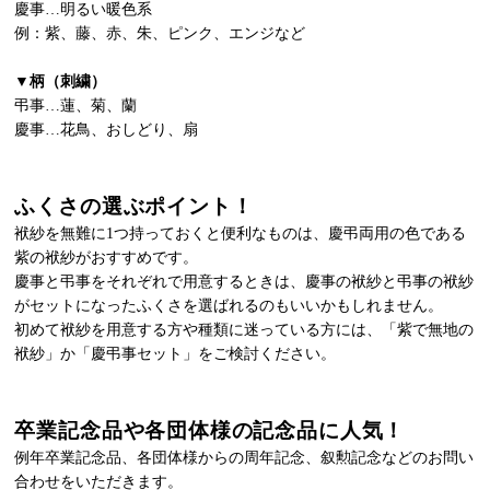
慶事…明るい暖色系
例：紫、藤、赤、朱、ピンク、エンジなど
▼柄（刺繍）
弔事…蓮、菊、蘭
慶事…花鳥、おしどり、扇
ふくさの選ぶポイント！
袱紗を無難に1つ持っておくと便利なものは、慶弔両用の色である
紫の袱紗がおすすめです。
慶事と弔事をそれぞれで用意するときは、慶事の袱紗と弔事の袱紗
がセットになったふくさを選ばれるのもいいかもしれません。
初めて袱紗を用意する方や種類に迷っている方には、「紫で無地の
袱紗」か「慶弔事セット」をご検討ください。
卒業記念品や各団体様の記念品に人気！
例年卒業記念品、各団体様からの周年記念、叙勲記念などのお問い
合わせをいただきます。