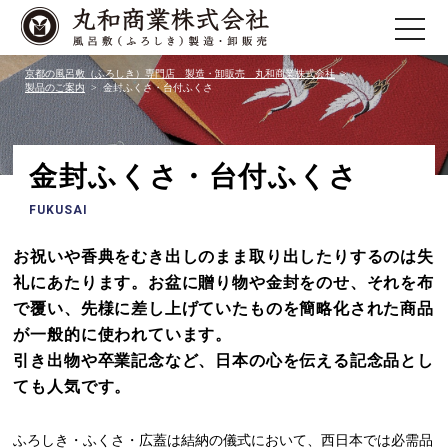
toggle
navigatio
京都の風呂敷（ふろしき）専門店 製造・卸販売 丸和商業株式会社
製品のご案内
金封ふくさ・台付ふくさ
金封ふくさ・台付ふくさ
FUKUSAI
お祝いや香典をむき出しのまま取り出したりするのは失
礼にあたります。お盆に贈り物や金封をのせ、それを布
で覆い、先様に差し上げていたものを簡略化された商品
が一般的に使われています。
引き出物や卒業記念など、日本の心を伝える記念品とし
ても人気です。
ふろしき・ふくさ・広蓋は結納の儀式において、西日本では必需品