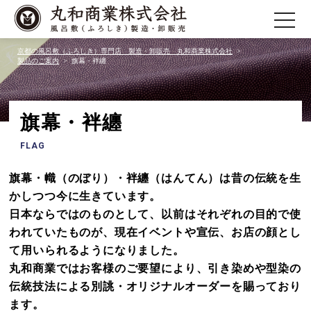
toggle
navigatio
京都の風呂敷（ふろしき）専門店 製造・卸販売 丸和商業株式会社
製品のご案内
旗幕・袢纏
旗幕・袢纏
FLAG
旗幕・幟（のぼり）・袢纏（はんてん）は昔の伝統を生
かしつつ今に生きています。
日本ならではのものとして、以前はそれぞれの目的で使
われていたものが、現在イベントや宣伝、お店の顔とし
て用いられるようになりました。
丸和商業ではお客様のご要望により、引き染めや型染の
伝統技法による別誂・オリジナルオーダーを賜っており
ます。