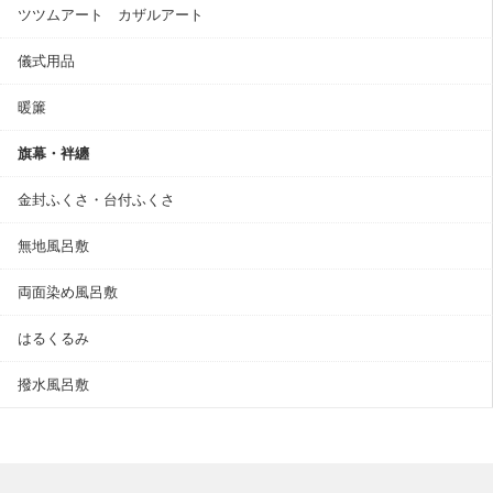
ツツムアート カザルアート
儀式用品
暖簾
旗幕・袢纏
金封ふくさ・台付ふくさ
無地風呂敷
両面染め風呂敷
はるくるみ
撥水風呂敷