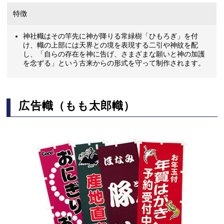
特徴
神社幟はその竿先に神が降りる常緑樹「ひもろぎ」を付
け、幟の上部には天界との境を表現する二引や神紋を配
し、「自らの存在を神に告げ、さまざまな願いと神の加護
を念ずる」という古来からの形式を守って制作されます。
広告幟（もも太郎幟）